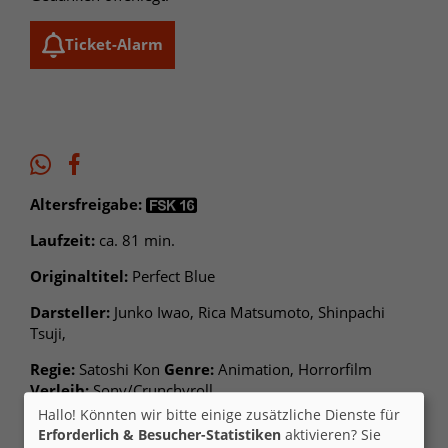
Ticket-Alarm
Altersfreigabe:
Laufzeit:
ca. 81 min.
Originaltitel:
Perfect Blue
Darsteller:
Junko Iwao, Rica Matsumoto, Shinpachi
Tsuji,
Regie:
Satoshi Kon
Genre:
Animation, Horrorfilm
Verleih:
Sony/Crunchyroll
Hallo! Könnten wir bitte einige zusätzliche Dienste für
Inhalte zum Teil von
Erforderlich & Besucher-Statistiken
aktivieren? Sie