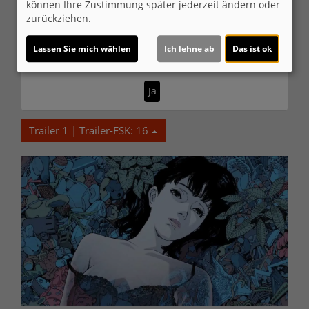
können Ihre Zustimmung später jederzeit ändern oder
© CINEPROG ...macht Lust auf Ihr Kino!
zurückziehen.
Lassen Sie mich wählen
Ich lehne ab
Das ist ok
Möchten Sie von
Youtube (Trailer ansehen)
bereitgestellte externe Inhalte laden?
Ja
Trailer 1 | Trailer-FSK: 16