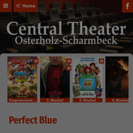
Home
2D
3D
2D
2D
VorpremiereIm Bundesstart
2. Woche!
3. Woche!
4. Woche!
Perfect Blue