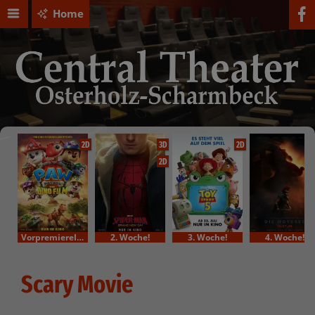
Home
2D
3D
2D
2D
VorpremiereIm Bundesstart
2. Woche!
3. Woche!
4. Woche!
Scary Movie