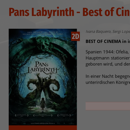
Pans Labyrinth - Best of C
Ivana Baquero, Sergi Lope
2D
BEST OF CINEMA in in
Spanien 1944: Ofelia
Hauptmann stationiert
geboren wird, und der 
In einer Nacht begegn
unterirdischen Königr