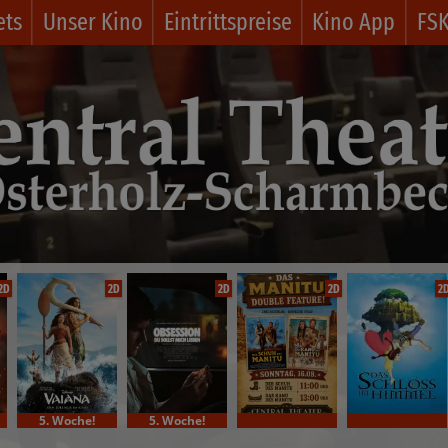
ets
Unser Kino
Eintrittspreise
Kino App
FS
2D
2D
2D
2D
2
5. Woche!
5. Woche!