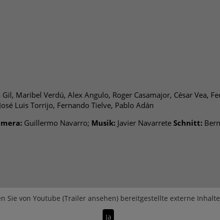
Gil, Maribel Verdú, Alex Angulo, Roger Casamajor, César Vea, Fed
osé Luis Torrijo, Fernando Tielve, Pablo Adán
mera:
Guillermo Navarro;
Musik:
Javier Navarrete
Schnitt:
Bern
n Sie von
Youtube (Trailer ansehen)
bereitgestellte externe Inhalt
Ja