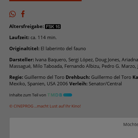
Altersfreigabe:
Laufzeit:
ca. 114 min.
Originaltitel:
El laberinto del fauno
Darsteller:
Ivana Baquero, Sergi López, Doug Jones, Ariadna 
Massagué, Milo Taboada, Fernando Albizu, Pedro G. Marzo, J
Regie:
Guillermo del Toro
Drehbuch:
Guillermo del Toro
Ka
Mexiko, Spanien, USA 2006
Verleih:
Senator/Central
Inhalte zum Teil von
© CINEPROG ...macht Lust auf Ihr Kino!
Möchte