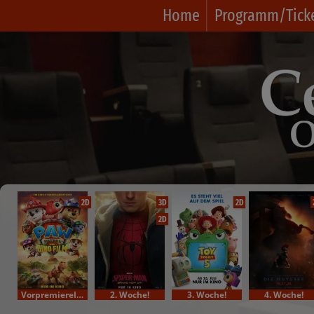
Home
Programm/Tick
2D
3D
2D
2D
VorpremiereIm Bundesstart
2. Woche!
3. Woche!
4. Woche!