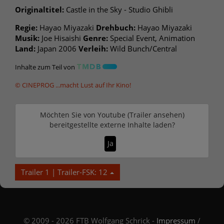
Originaltitel:
Castle in the Sky - Studio Ghibli
Regie:
Hayao Miyazaki
Drehbuch:
Hayao Miyazaki
Musik:
Joe Hisaishi
Genre:
Special Event, Animation
Land:
Japan 2006
Verleih:
Wild Bunch/Central
Inhalte zum Teil von
© CINEPROG ...macht Lust auf Ihr Kino!
Möchten Sie von
Youtube (Trailer ansehen)
bereitgestellte externe Inhalte laden?
Ja
Trailer 1 | Trailer-FSK: 12
© 2009 - 2026 FTB Wolfgang Schrick -
Impressum
/