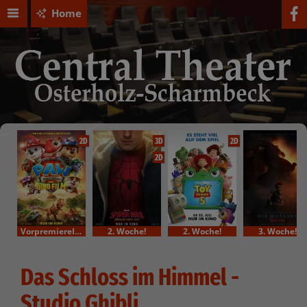
Home
2D
3D
2D
2D
VorpremiereIm Bundesstart
2. Woche!
2. Woche!
3. Woche!
Das Schloss im Himmel -
Studio Ghibli