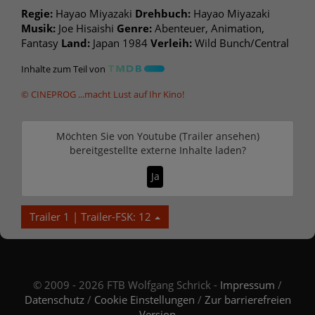
Regie:
Hayao Miyazaki
Drehbuch:
Hayao Miyazaki
Musik:
Joe Hisaishi
Genre:
Abenteuer, Animation,
Fantasy
Land:
Japan 1984
Verleih:
Wild Bunch/Central
Inhalte zum Teil von
© CINEPROG ...macht Lust auf Ihr Kino!
Möchten Sie von
Youtube (Trailer ansehen)
bereitgestellte externe Inhalte laden?
Ja
Trailer 1 | Trailer-FSK: 12
© 2009 - 2026 FTB Wolfgang Schrick -
Impressum
/
Datenschutz
/
Cookie Einstellungen
/
Zur barrierefreien
Version