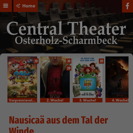
Home
2D
3D
2D
2D
VorpremiereIm Bundesstart
2. Woche!
3. Woche!
4. Woche!
Nausicaä aus dem Tal der
Winde