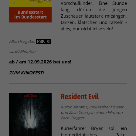
Vorschulkinder. Eine Stunde
lang dürfen die jungen
Bundesstart
Zuschauer lautstark mitsingen,
Im Bundesstart
tanzen, klatschen und rätseln -
alles, nur nicht leise sein!
Altersfreigabe:
ca. 60 Minuten
ab / am 12.09.2026 bei uns!
ZUM KINOFEST!
Resident Evil
Austin Abrams, Paul Walter Hauser
und Zach Cherry in einem Film von
Zach Cregger
Kurierfahrer Bryan soll ein
biomedizinisches Paket