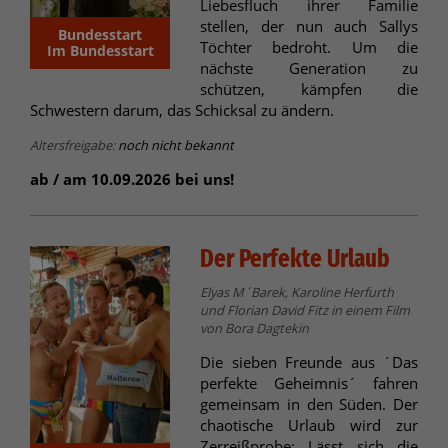
Liebesfluch ihrer Familie
stellen, der nun auch Sallys
Bundesstart
Töchter bedroht. Um die
Im Bundesstart
nächste Generation zu
schützen, kämpfen die
Schwestern darum, das Schicksal zu ändern.
Altersfreigabe:
noch nicht bekannt
ab / am 10.09.2026 bei uns!
Der Perfekte Urlaub
Elyas M´Barek, Karoline Herfurth
und Florian David Fitz in einem Film
von Bora Dagtekin
Die sieben Freunde aus ´Das
perfekte Geheimnis´ fahren
gemeinsam in den Süden. Der
chaotische Urlaub wird zur
Zerreißprobe: Lässt sich die