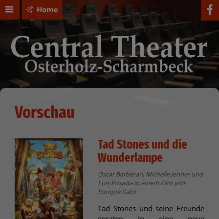
Home
Vorschau
Tad Stones und die
Wunderlampe
Oscar Barberan, Michelle Jenner und
Luis Posada in einem Film von
Enrique Gato
Tad Stones und seine Freunde
geraten in eine neue