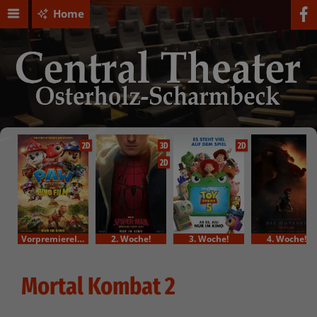
Home
2D
3D
2D
2D
VorpremiereIm Bundesstart
2. Woche!
3. Woche!
4. Woche!
Mortal Kombat 2