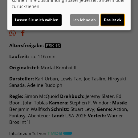
können Ihre Zustimmung später jederzeit ändern oder
zurückziehen.
Lassen Sie mich wählen
Ich lehne ab
Das ist ok
Altersfreigabe:
Laufzeit:
ca. 116 min.
Originaltitel:
Mortal Kombat II
Darsteller:
Karl Urban, Lewis Tan, Joe Taslim, Hiroyuki
Sanada, Adeline Rudolph
Regie:
Simon McQuoid
Drehbuch:
Jeremy Slater, Ed
Boon, John Tobias
Kamera:
Stephen F. Windon;
Musik:
Benjamin Wallfisch
Schnitt:
Stuart Levy;
Genre:
Action,
Fantasy, Abenteuer
Land:
USA 2026
Verleih:
Warner
Bros Int´l
Inhalte zum Teil von