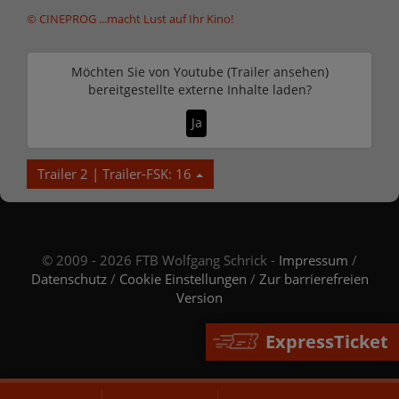
© CINEPROG ...macht Lust auf Ihr Kino!
Möchten Sie von
Youtube (Trailer ansehen)
bereitgestellte externe Inhalte laden?
Ja
Trailer 2 | Trailer-FSK: 16
© 2009 - 2026 FTB Wolfgang Schrick -
Impressum
/
Datenschutz
/
Cookie Einstellungen
/
Zur barrierefreien
Version
ExpressTicket