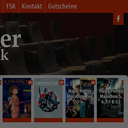
o
FSK
Kontakt
Gutscheine
D
2D
2D
2D
2D