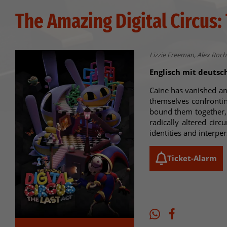
The Amazing Digital Circus:
Lizzie Freeman, Alex Roc
Englisch mit deutsc
Caine has vanished and
themselves confrontin
bound them together, 
radically altered cir
identities and interper
Ticket-Alarm