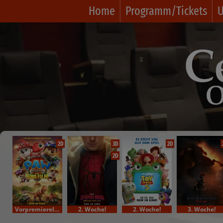
Home
Programm/Tickets
U
2D
3D
2D
2D
VorpremiereIm Bundesstart
2. Woche!
2. Woche!
3. Woche!