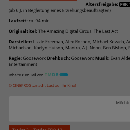
Altersfreigabe:
(ab 6 J. in Begleitung eines Erziehungsbeauftragten)
Laufzeit:
ca. 94 min.
Originaltitel:
The Amazing Digital Circus: The Last Act
Darsteller:
Lizzie Freeman, Alex Rochon, Michael Kovach, A
Michaelson, Kaelyn Hutson, Mantra, A.J. Noon, Ben Bishop, 
Regie:
Gooseworx
Drehbuch:
Gooseworx
Musik:
Evan Ald
Entertainment
Inhalte zum Teil von
© CINEPROG ...macht Lust auf Ihr Kino!
Möchte
Trailer 3 | Trailer-FSK: 12