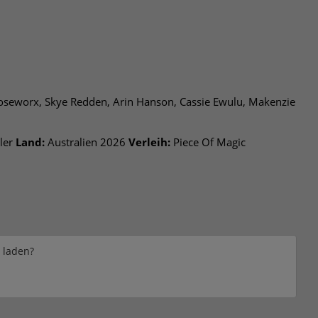
ooseworx, Skye Redden, Arin Hanson, Cassie Ewulu, Makenzie
ler
Land:
Australien 2026
Verleih:
Piece Of Magic
e laden?