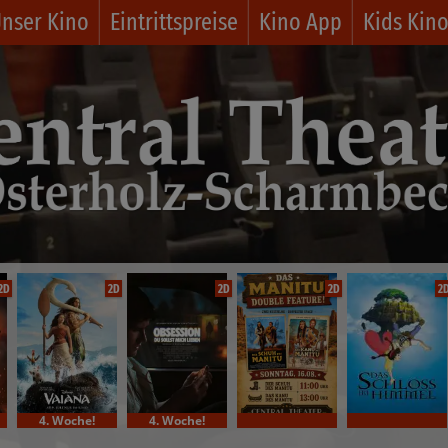
nser Kino
Eintrittspreise
Kino App
Kids Kin
2D
2D
2D
2D
2
4. Woche!
4. Woche!