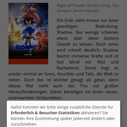
Regie: Jeff Fowler. Mit Jim Carrey, Tika
Sumpter, James Marsden
Die Erde steht erneut vor einer
gewaltigen Bedrohung:
Shadow. Nur wenige scheinen
etwas über diese düstere
Gestalt zu wissen. Doch eines
wird schnell deutlich: Shadow
besitzt immense Kräfte und ist
fast blind vor Wut und
Rachedurst. Somit liegt es
wieder einmal an Sonic, Knuckles und Tails, die Welt zu
retten. Doch das ist leichter gesagt als getan, denn
dieses Mal steht auch das Trio vor großen
Herausforderungen. Daher benötigen sie einen neuen,
unerwarteten Verbündeten...
Hallo! Könnten wir bitte einige zusätzliche Dienste für
Ticket-Alarm
Erforderlich & Besucher-Statistiken
aktivieren? Sie
können Ihre Zustimmung später jederzeit ändern oder
zurückziehen.