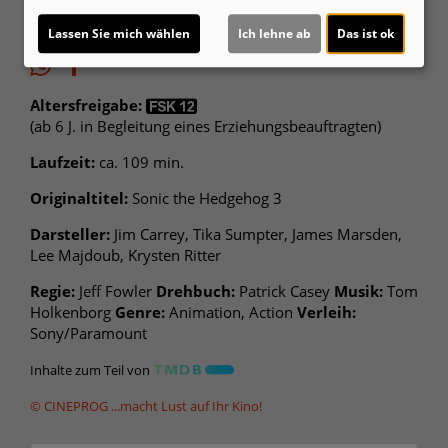
Lassen Sie mich wählen
Ich lehne ab
Das ist ok
Altersfreigabe:
(ab 6 J. in Begleitung eines Erziehungsbeauftragten)
Laufzeit:
ca. 109 min.
Originaltitel:
Sonic the Hedgehog 3
Darsteller:
Jim Carrey, Tika Sumpter, James Marsden,
Lee Majdoub, Krysten Ritter
Regie:
Jeff Fowler
Drehbuch:
Patrick Casey
Musik:
Tom
Holkenborg
Genre:
Animation, Action
Verleih:
Sony/Paramount
Inhalte zum Teil von
© CINEPROG ...macht Lust auf Ihr Kino!