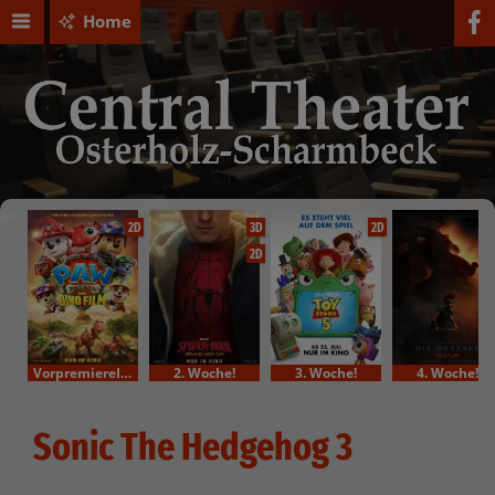
Home
2D
3D
2D
2D
VorpremiereIm Bundesstart
2. Woche!
3. Woche!
4. Woche!
Sonic The Hedgehog 3