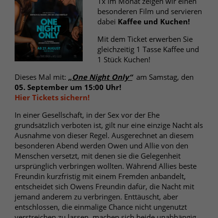
1x im Monat zeigen wir einen
besonderen Film und servieren
dabei
Kaffee und Kuchen!
Mit dem Ticket erwerben Sie
gleichzeitig 1 Tasse Kaffee und
1 Stück Kuchen!
Dieses Mal mit:
„
One Night Only
“
am Samstag, den
05. September um 15:00 Uhr!
Hier Tickets sichern!
In einer Gesellschaft, in der Sex vor der Ehe
grundsätzlich verboten ist, gilt nur eine einzige Nacht als
Ausnahme von dieser Regel. Ausgerechnet an diesem
besonderen Abend werden Owen und Allie von den
Menschen versetzt, mit denen sie die Gelegenheit
ursprünglich verbringen wollten. Während Allies beste
Freundin kurzfristig mit einem Fremden anbandelt,
entscheidet sich Owens Freundin dafür, die Nacht mit
jemand anderem zu verbringen. Enttäuscht, aber
entschlossen, die einmalige Chance nicht ungenutzt
verstreichen zu lassen, machen sich beide unabhängig