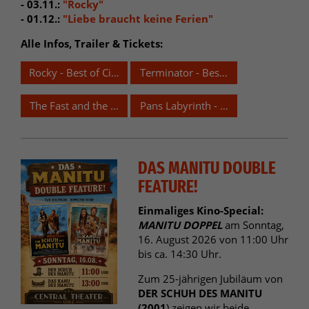
- 03.11.:
"Rocky"
- 01.12.:
"Liebe braucht keine Ferien"
Alle Infos, Trailer & Tickets:
Rocky - Best of Cinema
Terminator - Best of Cinema
The Fast and the Furious - Best of Cinema
Pans Labyrinth - Best of Cinema
DAS MANITU DOUBLE
FEATURE!
Einmaliges Kino-Special:
MANITU DOPPEL
am Sonntag,
16. August 2026 von 11:00 Uhr
bis ca. 14:30 Uhr.
Zum 25-jährigen Jubiläum von
DER SCHUH DES MANITU
(2001
) zeigen wir beide