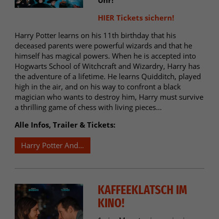
HIER Tickets sichern!
Harry Potter learns on his 11th birthday that his
deceased parents were powerful wizards and that he
himself has magical powers. When he is accepted into
Hogwarts School of Witchcraft and Wizardry, Harry has
the adventure of a lifetime. He learns Quidditch, played
high in the air, and on his way to confront a black
magician who wants to destroy him, Harry must survive
a thrilling game of chess with living pieces...
Alle Infos, Trailer & Tickets:
Harry Potter And the Sorcerer`s Stone (OmU)
KAFFEEKLATSCH IM
KINO!